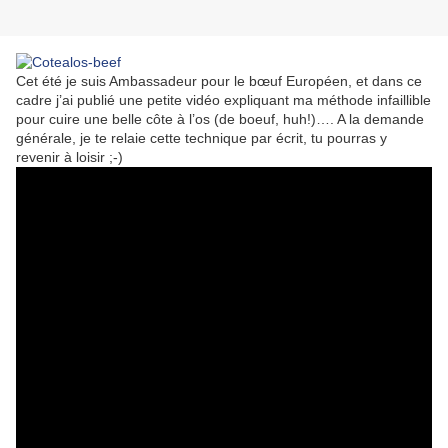
Cet été je suis Ambassadeur pour le bœuf Européen, et dans ce
cadre j’ai publié une petite vidéo expliquant ma méthode infaillible
pour cuire une belle côte à l’os (de boeuf, huh!)…. A la demande
générale, je te relaie cette technique par écrit, tu pourras y
revenir à loisir ;-)