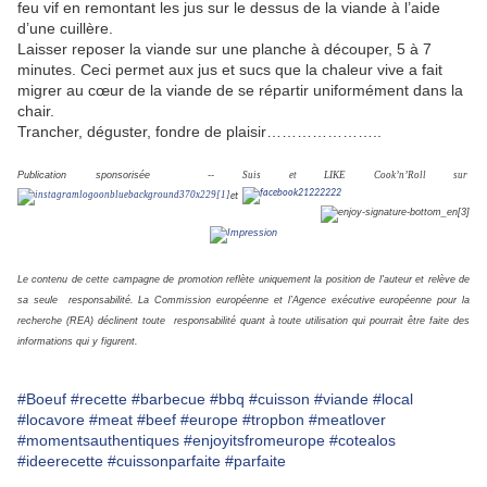
feu vif en remontant les jus sur le dessus de la viande à l’aide
d’une cuillère.
Laisser reposer la viande sur une planche à découper, 5 à 7
minutes. Ceci permet aux jus et sucs que la chaleur vive a fait
migrer au cœur de la viande de se répartir uniformément dans la
chair.
Trancher, déguster, fondre de plaisir…………………..
Publication sponsorisée --
Suis et LIKE
Cook’n’Roll sur
et
Le contenu de cette campagne de promotion reflète uniquement la position de l'auteur et relève de
sa seule responsabilité. La Commission européenne et l’Agence exécutive européenne pour la
recherche (REA) déclinent toute responsabilité quant à toute utilisation qui pourrait être faite des
informations qui y figurent.
#Boeuf
#recette
#barbecue
#bbq
#cuisson
#viande
#local
#locavore
#meat
#beef
#europe
#tropbon
#meatlover
#momentsauthentiques
#enjoyitsfromeurope
#cotealos
#ideerecette
#cuissonparfaite
#parfaite