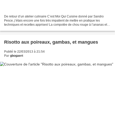
De retour d’un atelier culinaire C’est Moi Qui Cuisine donné par Sandro
Pesce, j’étais encore une fois très impatient de mettre en pratique les
techniques et recettes apprises! La compotée de chou rouge à l’ananas et
jus d’orange avait beaucoup plu, je...
Risotto aux poireaux, gambas, et mangues
Publié le 22/03/2013 à 21:54
Par
gbogaert