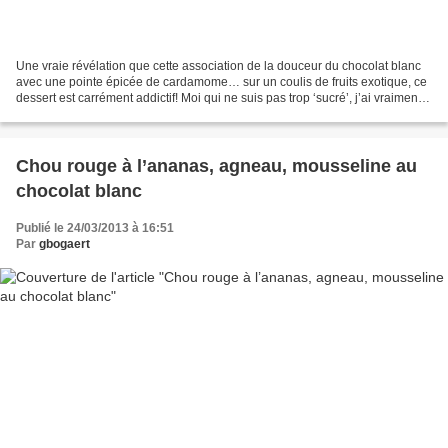
Une vraie révélation que cette association de la douceur du chocolat blanc
avec une pointe épicée de cardamome… sur un coulis de fruits exotique, ce
dessert est carrément addictif! Moi qui ne suis pas trop ‘sucré’, j’ai vraiment
craqué pour ce dessert...
Chou rouge à l’ananas, agneau, mousseline au
chocolat blanc
Publié le 24/03/2013 à 16:51
Par
gbogaert