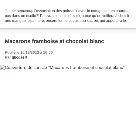
J’aime beaucoup l’association des poireaux avec la mangue, alors pourquoi
pas dans un risotto?! Pas vraiment sucré-salé, parce qu’on veillera à choisir
une mangue juste mûre, encore ferme et pas trop sucrée, qui apportera le
‘zest’ qui contraste si bien...
Macarons framboise et chocolat blanc
Publié le 16/12/2012 à 10:00
Par
gbogaert