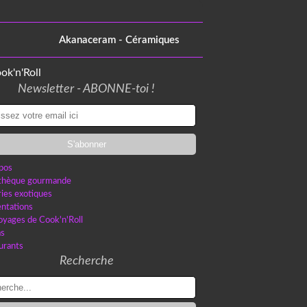
Akanaceram - Céramiques
Newsletter - ABONNE-toi !
pos
othèque gourmande
ries exotiques
ntations
oyages de Cook'n'Roll
as
urants
Recherche