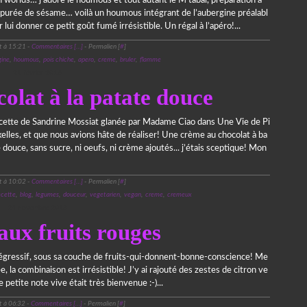
h worlds… j’adore le houmous et tout autant le M’tabal, préparation à
la purée de sésame… voilà un houmous intégrant de l’aubergine préalabl
lui donner ce petit goût fumé irrésistible. Un régal à l’apéro!...
t à 15:21 -
Commentaires [
…
]
- Permalien [
#
]
ine
,
houmous
,
pois chiche
,
apero
,
creme
,
bruler
,
flamme
21 février 2016
olat à la patate douce
ecette de Sandrine Mossiat glanée par Madame Ciao dans Une Vie de Pi
elles, et que nous avions hâte de réaliser! Une crème au chocolat à ba
 douce, sans sucre, ni oeufs, ni crème ajoutés... j’étais sceptique! Mon
t à 10:02 -
Commentaires [
…
]
- Permalien [
#
]
ecette
,
blog
,
legumes
,
douceur
,
vegetarien
,
vegan
,
creme
,
cremeux
24 novembre 2013
aux fruits rouges
régressif, sous sa couche de fruits-qui-donnent-bonne-conscience! Me
e, la combinaison est irrésistible! J’y ai rajouté des zestes de citron ve
 petite note vive était très bienvenue :-)...
t à 06:32 -
Commentaires [
…
]
- Permalien [
#
]