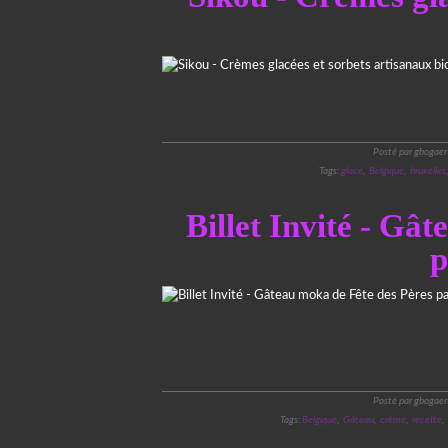
Posté par gbogaer
Tags:
glace
,
Belgique
,
bruxelles
Billet Invité - Gâ
p
Posté par gbogaer
Tags:
Belgique
,
Gâteau
,
crème
,
recette
,