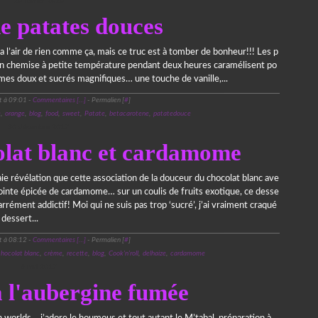
20 février 2020
e patates douces
’a l’air de rien comme ça, mais ce truc est à tomber de bonheur!!! Les p
en chemise à petite température pendant deux heures caramélisent po
mes doux et sucrés magnifiques… une touche de vanille,...
t à 09:01 -
Commentaires [
…
]
- Permalien [
#
]
e
,
orange
,
blog
,
food
,
sweet
,
Patate
,
betacarotene
,
patatedouce
30 décembre 2017
lat blanc et cardamome
ie révélation que cette association de la douceur du chocolat blanc ave
ointe épicée de cardamome… sur un coulis de fruits exotique, ce desse
arrément addictif! Moi qui ne suis pas trop ‘sucré’, j’ai vraiment craqué
 dessert...
t à 08:12 -
Commentaires [
…
]
- Permalien [
#
]
chocolat blanc
,
crème
,
recette
,
blog
,
Cook'n'roll
,
delhaize
,
cardamome
6 mai 2017
l'aubergine fumée