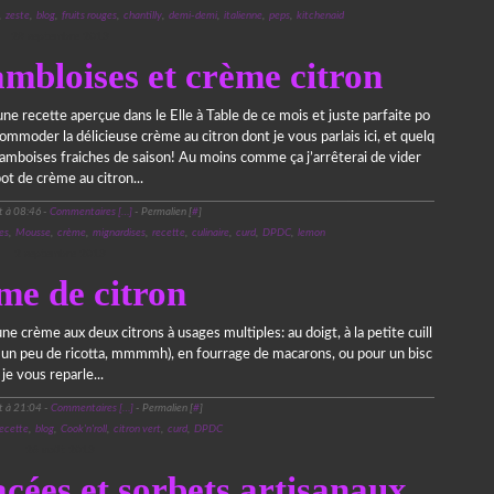
,
zeste
,
blog
,
fruits rouges
,
chantilly
,
demi-demi
,
italienne
,
peps
,
kitchenaid
28 septembre 2013
mbloises et crème citron
une recette aperçue dans le Elle à Table de ce mois et juste parfaite po
ommoder la délicieuse crème au citron dont je vous parlais ici, et quelq
ramboises fraiches de saison! Au moins comme ça j’arrêterai de vider
t de crème au citron...
t à 08:46 -
Commentaires [
…
]
- Permalien [
#
]
es
,
Mousse
,
crème
,
mignardises
,
recette
,
culinaire
,
curd
,
DPDC
,
lemon
2 septembre 2013
me de citron
ne crème aux deux citrons à usages multiples: au doigt, à la petite cuill
c un peu de ricotta, mmmmh), en fourrage de macarons, ou pour un bisc
je vous reparle...
t à 21:04 -
Commentaires [
…
]
- Permalien [
#
]
recette
,
blog
,
Cook'n'roll
,
citron vert
,
curd
,
DPDC
26 août 2013
cées et sorbets artisanaux