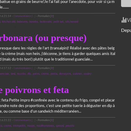
tue en grains de beurre!Je l’ai fait pour l’anecdote, pour voir si ça m
.......
t à 21:14 -
Commentaires [
…
]
- Permalien [
#
]
V
u
,
kitchen aid
,
babeurre
,
baratte
,
beillevaire
,
petit lait
,
kitchenaid
6 avril 2020
Depu
rbonara (ou presque)
esque dans les règles de l’art (transalpin)! Réalisé avec des pâtes belg
e la crème (mais non hein, j’déconne, je tiens à garder quelques amis ital
rd (mais du très bon!) plutôt que le traditionnel guanciale...
t à 17:12 -
Commentaires [
…
]
- Permalien [
#
]
uanciale
,
lard
,
recette
,
diy
,
pates
,
creme
,
pasta
,
demeyere
,
cuisiner
,
soubry
28 mars 2020
 poivrons et feta
feta Petite impro #confinée avec le contenu du frigo, congel et placar
prendre note des proportions, c’est une petite tuerie à déguster en dip à
ze, ou comme base d’un sandwich méditerranéen...
t à 21:22 -
Commentaires [
…
]
- Permalien [
#
]
ta
,
creme
,
trempette
,
mezze
,
mediterrannee
,
spread
,
preethi