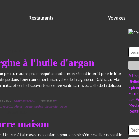
Restaurants
Voyages
22 juin 2021
gine à l'huile d'argan
 un peu tu n’auras pas manqué de noter mon récent intérêt pour le kite
A Pro
ratique dans l’environnement incroyable de la lagune de Dakhla au Mar
Bibli
le ici)…. et où la découverte sportive va de pair avec celle de la délicieu
Epice
Ferme
Les V
t à 16:33 -
Commentaires [
…
]
- Permalien [
#
]
Médi
e
,
recette
,
Maroc
,
creme
,
dakhla
,
dreamkite
,
argan
Resta
28 août 2020
rre maison
e. Un truc à faire avec des enfants pour les voir s’émerveiller devant le