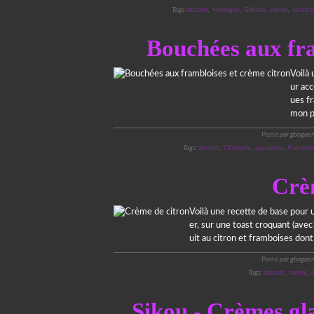
Tags:
dessert
,
Meringue
,
Gâteau
,
crème
,
recette
Bouchées aux fra
Voilà 
ur acc
ues f
mon po
Posté par gbogaer
Tags:
dessert
,
Citronelle
,
speculoos
,
Frambois
Crè
Voilà une recette de base pour u
er, sur une toast croquant (ave
uit au citron et framboises dont 
Posté par gbogaer
Tags:
dessert
,
crème
,
Sikou - Crèmes gla