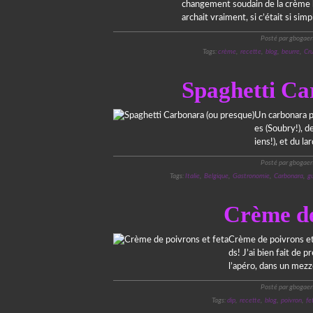
changement soudain de la crème bat
archait vraiment, si c’était si simple
Posté par gbogaer
Tags:
crème
,
recette
,
blog
,
beurre
,
Cr
Spaghetti Ca
Un carbonara pr
es (Soubry!), d
iens!), et du la
Posté par gbogaer
Tags:
Italie
,
Belgique
,
Gastronomie
,
Carbonara
,
g
Crème de
Crème de poivrons et 
ds! J’ai bien fait de 
l’apéro, dans un mez
Posté par gbogaer
Tags:
dip
,
recette
,
blog
,
poivron
,
fe