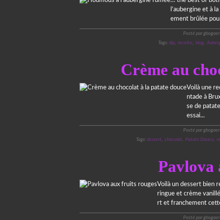
… the best of bot
l’aubergine et à 
ement brûlée pour 
Posté par gbogaer
Tags:
dip
,
recette
,
blog
,
Auberg
Crème au choc
Voilà une r
ntade à Brux
se de patate
essai...
Posté par gbogaer
Tags:
dessert
,
chocolat
,
Patate Douce
,
r
Pavlova 
Voilà un dessert bien 
ringue et crème vanillé
rt et franchement cette
Posté par gbogaer