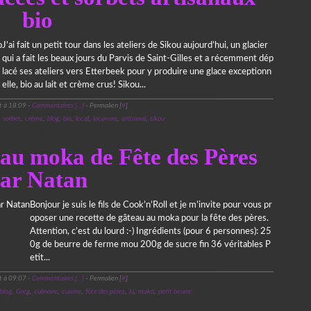
bio
J’ai fait un petit tour dans les ateliers de Sikou aujourd’hui, un glacier
qui a fait les beaux jours du Parvis de Saint-Gilles et a récemment dép
lacé ses ateliers vers Etterbeek pour y produire une glace exceptionn
elle, bio au lait et crème crus! Sikou...
t à 18:09 -
Commentaires [
…
]
- Permalien [
#
]
,
sorbet
,
crème
,
blog
,
bio
,
local
,
locavore
,
artisanal
,
sikou
9 juin 2013
teau moka de Fête des Pères
ar Natan
Bonjour je suis le fils de Cook’n’Roll et je m’invite pour vous pr
oposer une recette de gâteau au moka pour la fête des pères.
Attention, c’est du lourd :-) Ingrédients (pour 6 personnes): 25
0g de beurre de ferme mou 200g de sucre fin 36 véritables P
etit...
t à 09:07 -
Commentaires [
…
]
- Permalien [
#
]
blog
,
Greg
,
culinaire
,
cuisine
,
fête des pères
,
lu
,
moka
,
petit beurre
28 décembre 2012