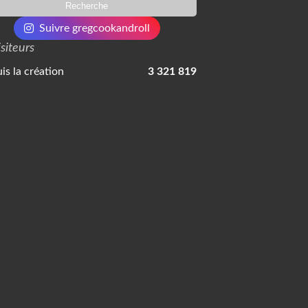
Suivre gregcookandroll
isiteurs
is la création
3 321 819