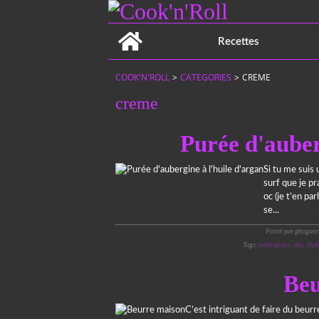
Home
Recettes
COOK'N'ROLL
>
CATEGORIES
>
CREME
creme
Purée d'auber
Si tu me suis
surf que je p
oc (je t’en par
se...
Posté par gbogaer
Tags:
aubergines
,
dip
,
Huil
Beu
C’est intriguant de faire du beurr