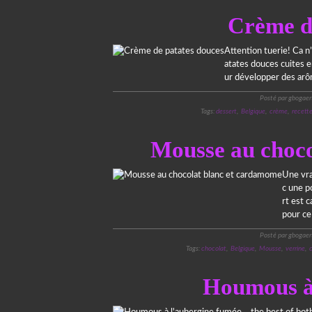
Crème d
Attention tuerie! Ca n
atates douces cuites 
ur développer des arô
Posté par gbogaer
Tags:
dessert
,
Belgique
,
crème
,
recett
Mousse au choco
Une vra
c une p
rt est c
pour ce
Posté par gbogaer
Tags:
chocolat
,
Belgique
,
Mousse
,
verrine
,
Houmous à 