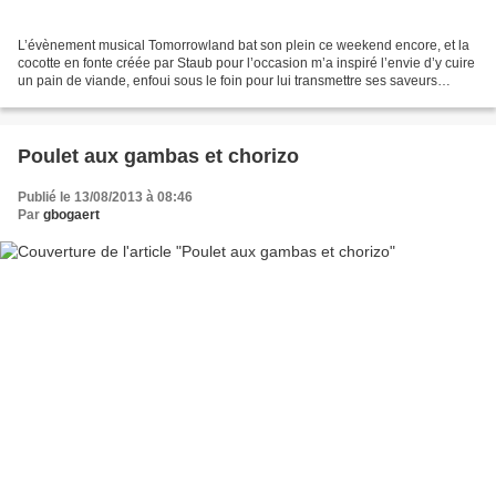
L’évènement musical Tomorrowland bat son plein ce weekend encore, et la
cocotte en fonte créée par Staub pour l’occasion m’a inspiré l’envie d’y cuire
un pain de viande, enfoui sous le foin pour lui transmettre ses saveurs
fraiches et noisetées! Le résultat...
Poulet aux gambas et chorizo
Publié le 13/08/2013 à 08:46
Par
gbogaert