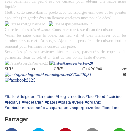
éventuellement un peu d’eau de cuisson pour obtenir une sauce assez
liquide.
Mettre cette sauce dans la poêle avec les asperges émincées et les pointes
égouttées (en garder éventuellement quelques-unes pour la déco).
Cuire les pâtes très
al dente
. Conserver une tasse d’eau de cuisson.
Verser les pâtes dans la poêle, sur feu vif, et bien mélanger pour les
enrober de sauce et d’asperges. Ajouter un peu d’eau de cuisson tout en
remuant pour terminer la cuisson des pâtes.
Servir les pâtes sur assiettes bien chaudes, parsemées de copeaux de
parmesan, fleur de sel, et un trait de très bonne huile d’olive.
SUIS et LIKE Cook’n’Roll sur
et
#Italie
#Belgique
#Linguine
#blog
#recettes
#bio
#food
#cuisine
#regalys
#végétarien
#pates
#pasta
#vege
#organic
#agricultureraisonnée
#asparagus
#aspergesvertes
#longlune
Partager