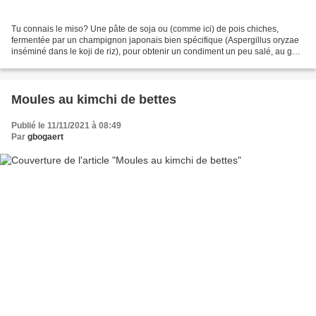
Tu connais le miso? Une pâte de soja ou (comme ici) de pois chiches,
fermentée par un champignon japonais bien spécifique (Aspergillus oryzae
inséminé dans le koji de riz), pour obtenir un condiment un peu salé, au goût
profond et très chargé en umami,...
Moules au kimchi de bettes
Publié le 11/11/2021 à 08:49
Par
gbogaert