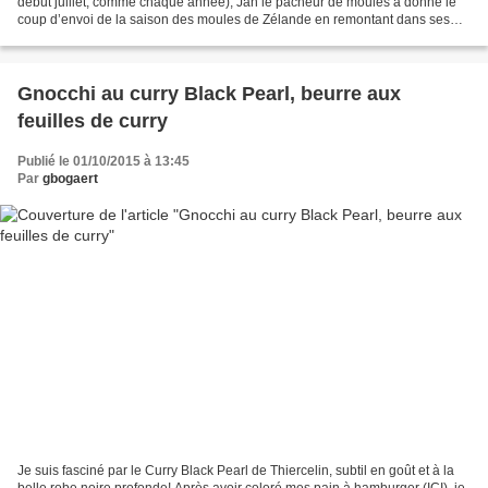
début juillet, comme chaque année), Jan le pâcheur de moules a donné le
coup d’envoi de la saison des moules de Zélande en remontant dans ses
filets les premières moules de fond...
Gnocchi au curry Black Pearl, beurre aux
feuilles de curry
Publié le 01/10/2015 à 13:45
Par
gbogaert
Je suis fasciné par le Curry Black Pearl de Thiercelin, subtil en goût et à la
belle robe noire profonde! Après avoir coloré mes pain à hamburger (ICI), je