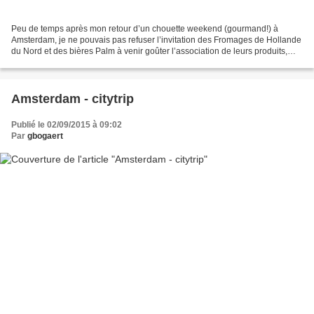
Peu de temps après mon retour d’un chouette weekend (gourmand!) à
Amsterdam, je ne pouvais pas refuser l’invitation des Fromages de Hollande
du Nord et des bières Palm à venir goûter l’association de leurs produits,
dans le cadre bucolique des champs...
Amsterdam - citytrip
Publié le 02/09/2015 à 09:02
Par
gbogaert