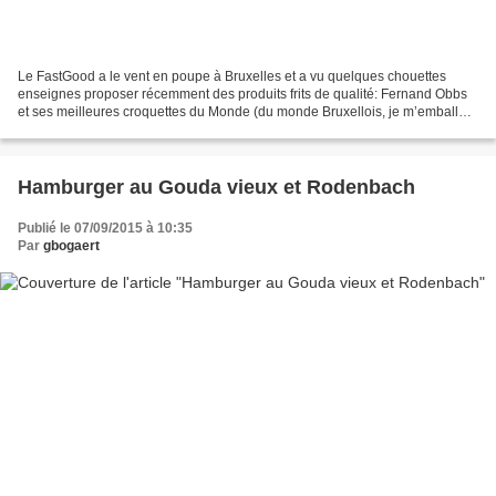
Le FastGood a le vent en poupe à Bruxelles et a vu quelques chouettes
enseignes proposer récemment des produits frits de qualité: Fernand Obbs
et ses meilleures croquettes du Monde (du monde Bruxellois, je m’emballe),
les frites de Patatak et de Bintjes,...
Hamburger au Gouda vieux et Rodenbach
Publié le 07/09/2015 à 10:35
Par
gbogaert