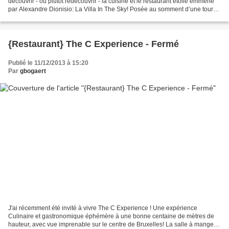
découvrir - ou plutôt redécouvrir - la cuisine et le restaurant étoilé emmené
par Alexandre Dionisio: La Villa In The Sky! Posée au somment d’une tour
de bureaux à l’orée du Bois...
{Restaurant} The C Experience - Fermé
Publié le 11/12/2013 à 15:20
Par
gbogaert
J'ai récemment été invité à vivre The C Experience ! Une expérience
Culinaire et gastronomique éphémère à une bonne centaine de mètres de
hauteur, avec vue imprenable sur le centre de Bruxelles! La salle à manger