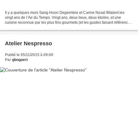
Il y a quelques mois Sang-Hoon Degeimbre et Carine Nosal fêtaient les
vingt ans de l’Air du Temps. Vingt ans, deux lieux, deux étoiles, et une
cuisine reconnue par les plus fins gourmets (et les guides faisant référence).
Une cuisine qui a visiblement...
Atelier Nespresso
Publié le 05/11/2015 à 09:00
Par
gbogaert