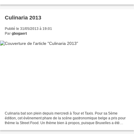
du C Experience est en effet posée sur...
Culinaria 2013
Publié le 31/05/2013 à 19:01
Par
gbogaert
Culinaria bat son plein depuis mercredi à Tour et Taxis. Pour sa 5ème
édition, cet évènement phare de la scéne gastronomique belge a pris pour
thème la Street Food. Un thème bien à propos, puisque Bruxelles a été
récemment recensée dans le top-10 des...