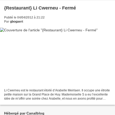
{Restaurant} Li Cwerneu - Fermé
Publié le 04/04/2012 à 21:22
Par
gbogaert
Li Cwerneu est le restaurant étoilé d’Arabelle Meirlaen. Il occupe une étroite
petite maison sur la Grand Place de Huy. Mademoiselle S a eu l’excellente
idée de m’offrir une soirée chez Arabelle, et nous en avons profité pour
passer ce weekend dans la...
Hébergé par Canalblog