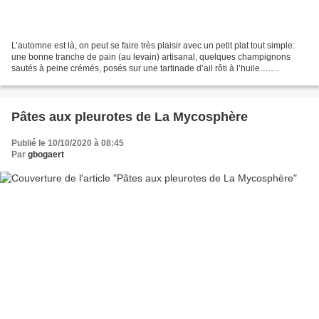
L’automne est là, on peut se faire très plaisir avec un petit plat tout simple:
une bonne tranche de pain (au levain) artisanal, quelques champignons
sautés à peine crémés, posés sur une tartinade d’ail rôti à l’huile….
Miaaaaam! Ingrédients (2 personnes)...
Pâtes aux pleurotes de La Mycosphère
Publié le 10/10/2020 à 08:45
Par
gbogaert