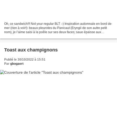
Oh, ce sandwich!!! Not your regular BLT :-) Inspiration automnale en bord de
mer (rien à voir!): beaux pleurotes du Panicaut (Eryngii de son autre petit
nom), je l’aime saisi à la poêle sur ses deux faces; saue épaisse aux
champignons, cream cheese et...
Toast aux champignons
Publié le 30/10/2022 à 15:51
Par
gbogaert