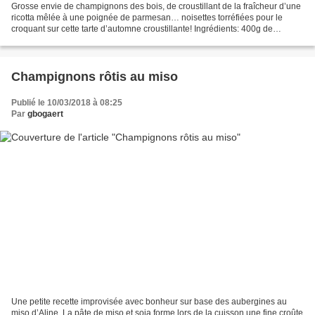
Grosse envie de champignons des bois, de croustillant de la fraîcheur d’une
ricotta mêlée à une poignée de parmesan… noisettes torréfiées pour le
croquant sur cette tarte d’automne croustillante! Ingrédients: 400g de
champignons des bois (le choix est...
Champignons rôtis au miso
Publié le 10/03/2018 à 08:25
Par
gbogaert
Une petite recette improvisée avec bonheur sur base des aubergines au
miso d’Aline. La pâte de miso et soja forme lors de la cuisson une fine croûte