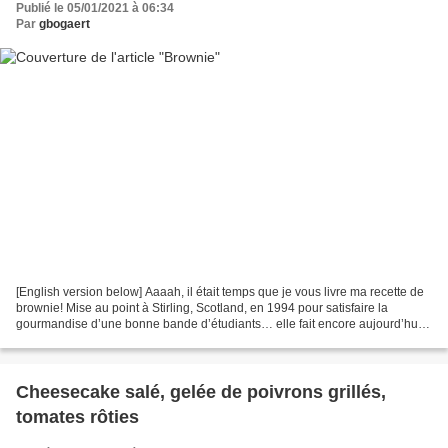
Publié le 05/01/2021 à 06:34
Par
gbogaert
[English version below] Aaaah, il était temps que je vous livre ma recette de
brownie! Mise au point à Stirling, Scotland, en 1994 pour satisfaire la
gourmandise d’une bonne bande d’étudiants… elle fait encore aujourd’hui
le bonheur de mon fils et de...
Cheesecake salé, gelée de poivrons grillés,
tomates rôties