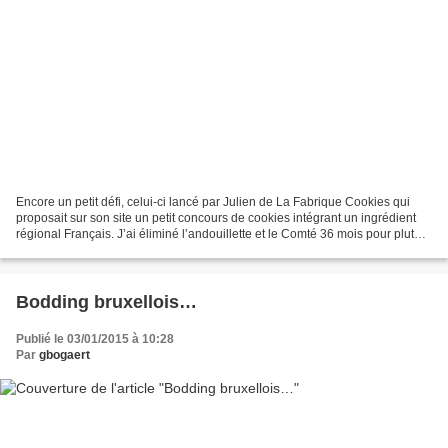
Encore un petit défi, celui-ci lancé par Julien de La Fabrique Cookies qui
proposait sur son site un petit concours de cookies intégrant un ingrédient
régional Français. J’ai éliminé l’andouillette et le Comté 36 mois pour plutôt
garnir les miens de ces...
Bodding bruxellois…
Publié le 03/01/2015 à 10:28
Par
gbogaert