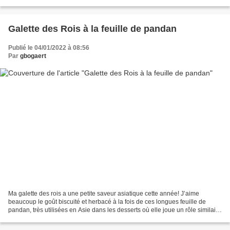
réaliser ma pâte feuilletée, la chaleur...
Galette des Rois à la feuille de pandan
Publié le 04/01/2022 à 08:56
Par
gbogaert
Ma galette des rois a une petite saveur asiatique cette année! J’aime
beaucoup le goût biscuité et herbacé à la fois de ces longues feuille de
pandan, très utilisées en Asie dans les desserts où elle joue un rôle similaire
à la vanille dans les nôtres....