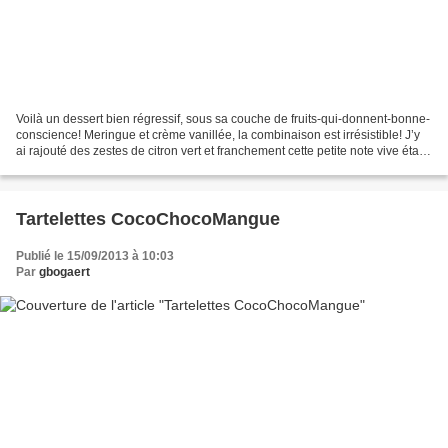
Voilà un dessert bien régressif, sous sa couche de fruits-qui-donnent-bonne-
conscience! Meringue et crème vanillée, la combinaison est irrésistible! J’y
ai rajouté des zestes de citron vert et franchement cette petite note vive était
très bienvenue :-)...
Tartelettes CocoChocoMangue
Publié le 15/09/2013 à 10:03
Par
gbogaert