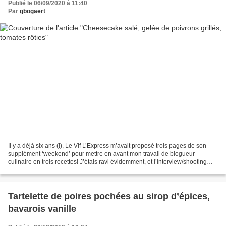
Publié le 06/09/2020 à 11:40
Par
gbogaert
Il y a déjà six ans (!), Le Vif L’Express m’avait proposé trois pages de son
supplément ‘weekend’ pour mettre en avant mon travail de blogueur
culinaire en trois recettes! J’étais ravi évidemment, et l’interview/shooting
dans ma cuisine avait été l’occasion...
Tartelette de poires pochées au sirop d’épices,
bavarois vanille