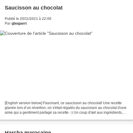
Saucisson au chocolat
Publié le 20/11/2021 à 22:00
Par
gbogaert
[English version below] Fascinant, ce saucisson au chocolat! Une recette
glanée lors d’un réveillon, on s'était régalés du saucisson au chocolat d'une
amie qui a gentiment partagé sa recette :-) Un coup d'œil aux ingrédients,
vous aurez vite compris:...
Harcha marocaine