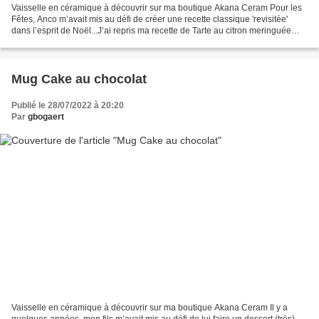
Vaisselle en céramique à découvrir sur ma boutique Akana Ceram Pour les
Fêtes, Anco m’avait mis au défi de créer une recette classique 'revisitée'
dans l’esprit de Noël...J’ai repris ma recette de Tarte au citron meringuée
pour la transformer en bûche...
Mug Cake au chocolat
Publié le 28/07/2022 à 20:20
Par
gbogaert
Vaisselle en céramique à découvrir sur ma boutique Akana Ceram Il y a
quelques années, mon fils m’avait mis au défi de lui faire un dessert (très)