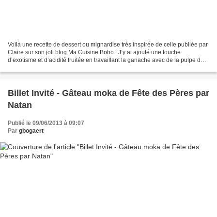
Voilà une recette de dessert ou mignardise très inspirée de celle publiée par
Claire sur son joli blog Ma Cuisine Bobo . J’y ai ajouté une touche
d’exotisme et d’acidité fruitée en travaillant la ganache avec de la pulpe de
mangue. Que dire??? C’est juste...
Billet Invité - Gâteau moka de Fête des Pères par
Natan
Publié le 09/06/2013 à 09:07
Par
gbogaert