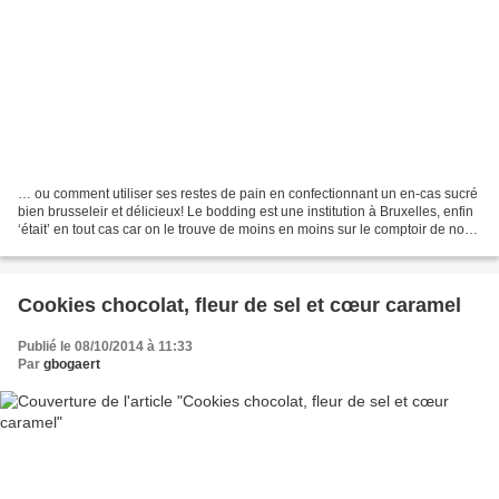
… ou comment utiliser ses restes de pain en confectionnant un en-cas sucré
bien brusseleir et délicieux! Le bodding est une institution à Bruxelles, enfin
‘était’ en tout cas car on le trouve de moins en moins sur le comptoir de nos
boulangeries. Et pourtant...
Cookies chocolat, fleur de sel et cœur caramel
Publié le 08/10/2014 à 11:33
Par
gbogaert