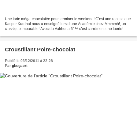
Une tarte méga-chocolatée pour terminer le weekend! C’est une recette que
Kasper Kurdhal nous a enseigné lors d’une Académie chez Mmmmh!, un
classique imparable! Avec du Valrhona 61% c’est carrément une tuerie!
Ingrédients : 250g de sucre semoule 250g...
Croustillant Poire-chocolat
Publié le 03/12/2011 à 22:28
Par
gbogaert