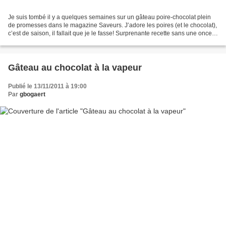
Je suis tombé il y a quelques semaines sur un gâteau poire-chocolat plein
de promesses dans le magazine Saveurs. J’adore les poires (et le chocolat),
c’est de saison, il fallait que je le fasse! Surprenante recette sans une once
de sucre ajouté, très...
Gâteau au chocolat à la vapeur
Publié le 13/11/2011 à 19:00
Par
gbogaert