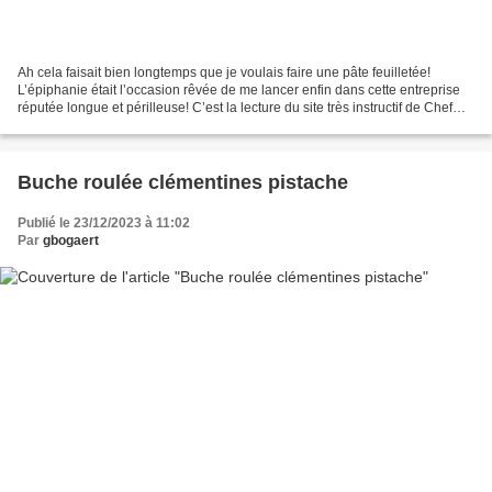
Ah cela faisait bien longtemps que je voulais faire une pâte feuilletée!
L’épiphanie était l’occasion rêvée de me lancer enfin dans cette entreprise
réputée longue et périlleuse! C’est la lecture du site très instructif de Chef
Simon qui m’a décidé; ce...
Buche roulée clémentines pistache
Publié le 23/12/2023 à 11:02
Par
gbogaert