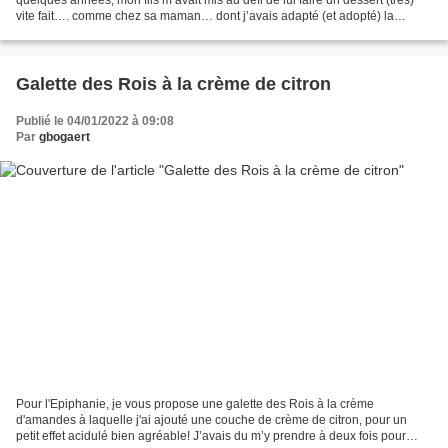
vite fait…. comme chez sa maman… dont j’avais adapté (et adopté) la
recette, après quelques essais plus...
Galette des Rois à la crème de citron
Publié le 04/01/2022 à 09:08
Par
gbogaert
Pour l'Epiphanie, je vous propose une galette des Rois à la crème
d'amandes à laquelle j'ai ajouté une couche de crème de citron, pour un
petit effet acidulé bien agréable! J’avais du m’y prendre à deux fois pour