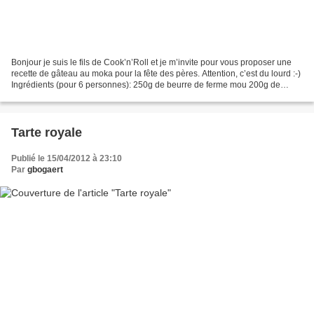
Bonjour je suis le fils de Cook’n’Roll et je m’invite pour vous proposer une
recette de gâteau au moka pour la fête des pères. Attention, c’est du lourd :-)
Ingrédients (pour 6 personnes): 250g de beurre de ferme mou 200g de
sucre fin 36 véritables Petit...
Tarte royale
Publié le 15/04/2012 à 23:10
Par
gbogaert