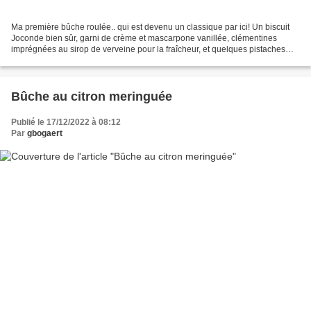
Ma première bûche roulée.. qui est devenu un classique par ici! Un biscuit
Joconde bien sûr, garni de crème et mascarpone vanillée, clémentines
imprégnées au sirop de verveine pour la fraîcheur, et quelques pistaches
croquantes… savoureux et gourmand...
Bûche au citron meringuée
Publié le 17/12/2022 à 08:12
Par
gbogaert