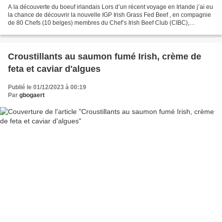
A la découverte du boeuf irlandais Lors d’un récent voyage en Irlande j’ai eu
la chance de découvrir la nouvelle IGP Irish Grass Fed Beef , en compagnie
de 80 Chefs (10 belges) membres du Chef’s Irish Beef Club (CIBC),
ambassadeurs du boeufs irlandais...
Croustillants au saumon fumé Irish, crème de
feta et caviar d'algues
Publié le 01/12/2023 à 00:19
Par
gbogaert