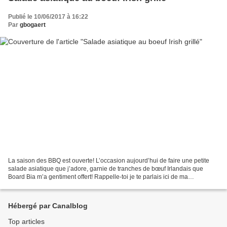
Publié le 10/06/2017 à 16:22
Par
gbogaert
La saison des BBQ est ouverte! L’occasion aujourd’hui de faire une petite
salade asiatique que j’adore, garnie de tranches de bœuf Irlandais que
Board Bia m’a gentiment offert! Rappelle-toi je te parlais ici de ma
découverte des verts pâturages d'Irlande,...
Hébergé par Canalblog
Top articles