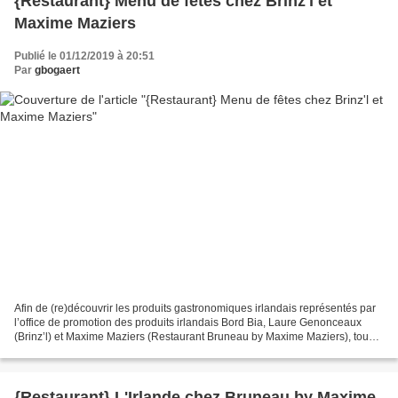
{Restaurant} Menu de fêtes chez Brinz'l et
Maxime Maziers
Publié le 01/12/2019 à 20:51
Par
gbogaert
Afin de (re)découvrir les produits gastronomiques irlandais représentés par
l’office de promotion des produits irlandais Bord Bia, Laure Genonceaux
(Brinz’l) et Maxime Maziers (Restaurant Bruneau by Maxime Maziers), tous
deux membres du Chef’s Irish Beef...
{Restaurant} L'Irlande chez Bruneau by Maxime