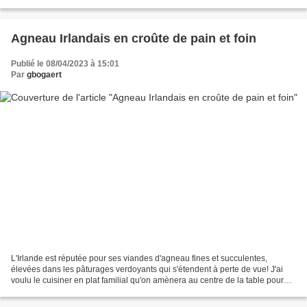
glissé dans un naan avec une coleslaw...
Agneau Irlandais en croûte de pain et foin
Publié le 08/04/2023 à 15:01
Par
gbogaert
L'Irlande est réputée pour ses viandes d'agneau fines et succulentes,
élevées dans les pâturages verdoyants qui s'étendent à perte de vue! J'ai
voulu le cuisiner en plat familial qu'on amènera au centre de la table pour
casser la croûte de pain et laisser...