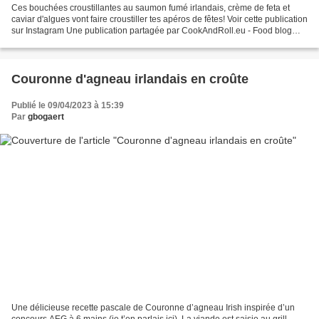
Ces bouchées croustillantes au saumon fumé irlandais, crème de feta et
caviar d'algues vont faire croustiller tes apéros de fêtes! Voir cette publication
sur Instagram Une publication partagée par CookAndRoll.eu - Food blog
(@gregcookandroll) Ingrédients:...
Couronne d'agneau irlandais en croûte
Publié le 09/04/2023 à 15:39
Par
gbogaert
Une délicieuse recette pascale de Couronne d’agneau Irish inspirée d’un
concours AEG à 6 mains (je t’en parlais ici). La viande est saisie au grill