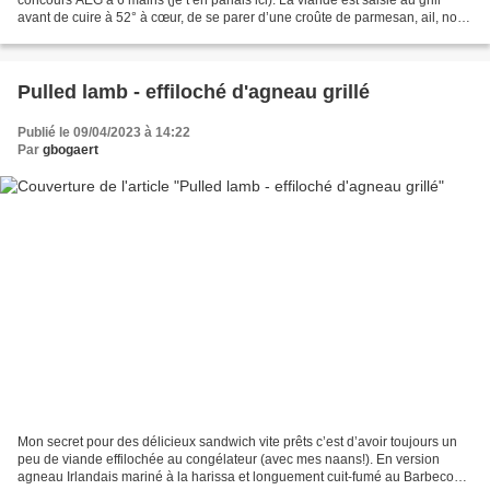
avant de cuire à 52° à cœur, de se parer d’une croûte de parmesan, ail, noix
et herbes. Crème de champignons...
Pulled lamb - effiloché d'agneau grillé
Publié le 09/04/2023 à 14:22
Par
gbogaert
Mon secret pour des délicieux sandwich vite prêts c’est d’avoir toujours un
peu de viande effilochée au congélateur (avec mes naans!). En version
agneau Irlandais mariné à la harissa et longuement cuit-fumé au Barbecook,