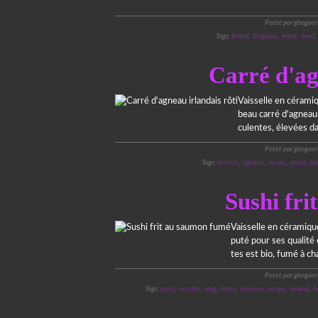
Posté par gbogaer
Tags:
Boeuf
,
Belgique
,
meat
,
beef
Carré d'ag
Vaisselle en cérami
beau carré d'agneau 
culentes, élevées da
Posté par gbogaer
Tags:
recette
,
agneau
,
recipe
,
meat
,
la
Sushi fr
Vaisselle en céramiqu
puté pour ses qualité
tes est bio, fumé à ch
Posté par gbogaer
Tags:
sushi
,
recette
,
blog
,
fetes
,
Saumon
,
recipe
,
ireland
,
h