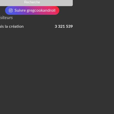
Suivre gregcookandroll
isiteurs
is la création
3 321 539