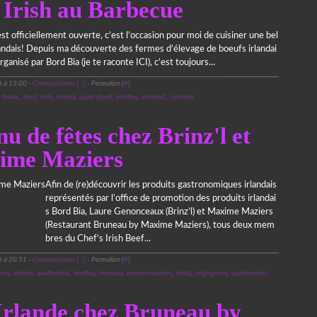
s Irish au Barbecue
t officiellement ouverte, c’est l’occasion pour moi de cuisiner une bel
landais! Depuis ma découverte des fermes d’élevage de boeufs irlandai
ganisé par Bord Bia (je te raconte ICI), c’est toujours...
t à 13:00 -
Commentaires [
…
]
- Permalien [
#
]
,
foodie
,
beef
,
irish
,
ireland
,
qualityfood
,
bordbia
,
irishbeef
,
cotealos
1 décembre 2019
 de fêtes chez Brinz'l et
ime Maziers
Afin de (re)découvrir les produits gastronomiques irlandais
représentés par l’office de promotion des produits irlandai
s Bord Bia, Laure Genonceaux (Brinz’l) et Maxime Maziers
(Restaurant Bruneau by Maxime Maziers), tous deux mem
bres du Chef’s Irish Beef...
t à 20:51 -
Commentaires [
…
]
- Permalien [
#
]
enu
,
ireland
,
qualityfood
,
bordbia
,
bruneau
,
maximemaziers
,
brinzl
,
origingreen
,
quatremains
7 janvier 2019
Irlande chez Bruneau by