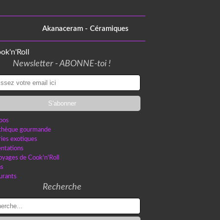
Akanaceram - Céramiques
Newsletter - ABONNE-toi !
pos
othèque gourmande
ries exotiques
ntations
oyages de Cook'n'Roll
as
urants
Recherche