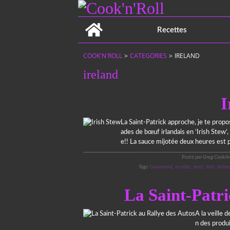
Home
Recettes
COOK'N'ROLL
>
CATEGORIES
>
IRELAND
ireland
I
La Saint-Patrick approche, je te prop
ades de bœuf irlandais en ‘Irish Stew
e!! La sauce mijotée deux heures est 
Posté par Greg CookAn
Tags:
Gourmand
,
recette
,
beef
,
irish
,
irelan
La Saint-Patri
A la veille 
n des produi