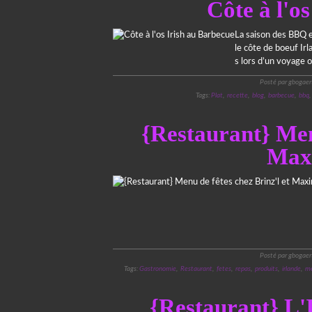
Côte à l'o
La saison des BBQ es
le côte de boeuf Ir
s lors d’un voyage or
Posté par gbogaer
Tags:
Plat
,
recette
,
blog
,
barbecue
,
bbq
{Restaurant} Menu
Max
Posté par gbogaer
Tags:
Gastronomie
,
Restaurant
,
fetes
,
repas
,
produits
,
irlande
,
m
{Restaurant} L'