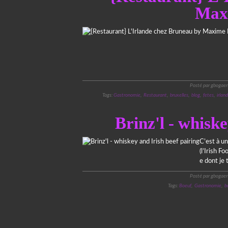
Max
Posté par gbogaer
Tags:
Gastronomie
,
Restaurant
,
bruxelles
,
blog
,
fetes
,
irlan
Brinz'l - whiske
C’est à un 
(l’Irish F
e dont je 
Posté par gbogaer
Tags:
Boeuf
,
Gastronomie
,
b