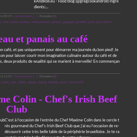
kAndRoll.eu - Food blog (@gregcookandroll) Ingré
dients:...
t à 00:19 -
Commentaires [
…
]
- Permalien [
#
]
e
,
irish
,
ireland
,
bordbia
,
smokedsalmon
,
panipuri
,
golgappa
,
goodfish
,
poori
,
puri
,
salmon
8 avril 2023
au et panais au café
bon café, et pas uniquement pour démarrer ma journée du bon pied! Je
ison pour laisser courir mon imagination culinaire autour du café et de
ais, deux produits de wualité qui se marient à merveille! En commençan
t à 13:53 -
Commentaires [
…
]
- Permalien [
#
]
e
,
lamb
,
cafe
,
coffee
,
paques
,
ireland
,
bordbia
,
easter
,
easterlamb
17 juin 2022
e Colin - Chef's Irish Beef
Club
C’est à l’occasion de l’entrée du Chef Maxime Colin dans le cercle t
rès gourmand du Chef’s Irish Beef Club que j’ai eu l’occasion de re-
découvrir cette très belle table de la périphérie bruxelloise. Je te ra