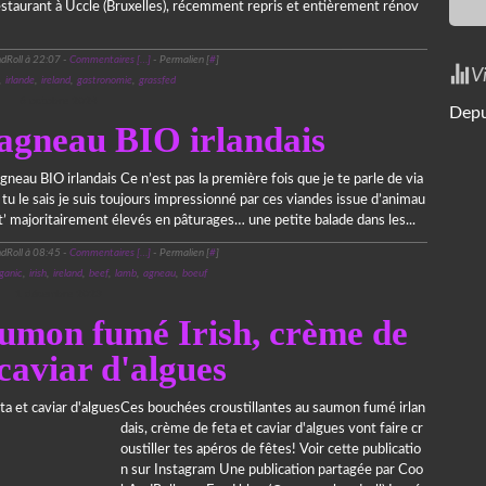
restaurant à Uccle (Bruxelles), récemment repris et entièrement rénov
dRoll à 22:07 -
Commentaires [
…
]
- Permalien [
#
]
V
,
irlande
,
ireland
,
gastronomie
,
grassfed
6 octobre 2024
Depu
'agneau BIO irlandais
agneau BIO irlandais Ce n’est pas la première fois que je te parle de via
, tu le sais je suis toujours impressionné par ces viandes issue d’animau
 majoritairement élevés en pâturages… une petite balade dans les...
dRoll à 08:45 -
Commentaires [
…
]
- Permalien [
#
]
ganic
,
irish
,
ireland
,
beef
,
lamb
,
agneau
,
boeuf
1 décembre 2023
aumon fumé Irish, crème de
 caviar d'algues
Ces bouchées croustillantes au saumon fumé irlan
dais, crème de feta et caviar d'algues vont faire cr
oustiller tes apéros de fêtes! Voir cette publicatio
n sur Instagram Une publication partagée par Coo