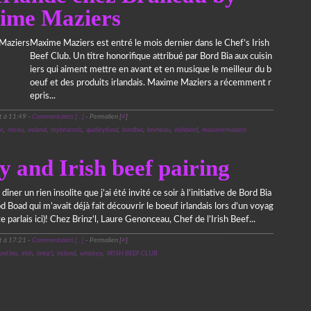
ime Maziers
Maxime Maziers est entré le mois dernier dans le Chef’s Irish
Beef Club. Un titre honorifique attribué par Bord Bia aux cuisin
iers qui aiment mettre en avant et en musique le meilleur du b
oeuf et des produits irlandais. Maxime Maziers a récemment r
epris...
t à 11:49 -
Commentaires [
…
]
- Permalien [
#
]
de
,
menu
,
ireland
,
mybrussels
,
qualityfood
,
bordbia
,
bruneau
,
irishbeef
,
maximemaziers
18 octobre 2017
y and Irish beef pairing
dîner un rien insolite que j’ai été invité ce soir à l’initiative de Bord Bia
ood Boad qui m’avait déjà fait découvrir le boeuf irlandais lors d’un voyag
te parlais ici)! Chez Brinz’l, Laure Genonceau, Chef de l’Irish Beef...
t à 17:21 -
Commentaires [
…
]
- Permalien [
#
]
ord bia
,
irish
,
brinz'l
,
ireland
,
whiskey
,
IRISH BEEF CLUB