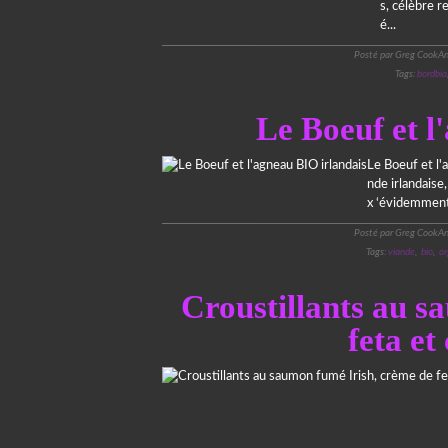
s, célèbre 
é...
Posté par Greg CookAn
Tags:
bordbia
Le Boeuf et l
Le Boeuf et l'
nde irlandaise
x ‘évidemment’
Posté par Greg CookAn
Tags:
viande
,
bio
,
or
Croustillants au s
feta et