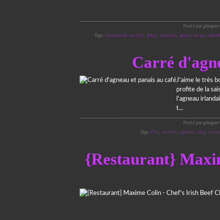
Posté par gbogaer
Tags:
Gourmand
,
recette
,
fetes
,
Saumon
,
apero
,
recipe
,
irland
Carré d'agne
J'aime le très 
profite de la sa
l'agneau irland
t...
Posté par gbogaer
Tags:
Plat
,
recette
,
agneau
,
blog
,
recip
{Restaurant} Maxim