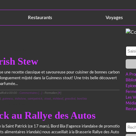
Restaurants
Voyages
17 mars 2026
rish Stew
ose une recette classique et savoureuse pour cuisiner de bonnes carbon
A Pro
’, longuement mijoté dans la Guinness stout! Une très belle découvert
Bibli
parfumée...
Epice
Ferme
dRoll à 00:00 -
Commentaires [
…
]
- Permalien [
#
]
Les V
d
,
guinness
,
irishstew
,
saintpatrick
,
stout
,
irishbeef
,
grassfed
,
bord bia
Médi
5 mars 2026
Resta
ck au Rallye des Autos
de la Saint Patrick (ce 17 mars), Bord Bia (l'agence irlandaise de promotio
ts alimentaires irlandais) nous accueillait à la Brasserie Rallye des Auto