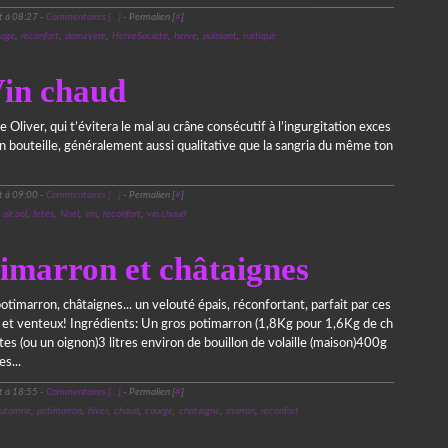
t à 08:27 -
Commentaires [
…
]
- Permalien [
#
]
age
,
reconfort
,
demeyere
,
HerveSociete
,
herve
,
puissant
,
rustique
13 décembre 2017
in chaud
 Oliver, qui t’évitera le mal au crâne consécutif à l’ingurgitation exces
 bouteille, généralement aussi qualitative que la sangria du même ton
t à 09:00 -
Commentaires [
…
]
- Permalien [
#
]
,
alcool
,
fetes
,
Noel
,
vin
,
reconfort
,
vin chaud
19 décembre 2015
timarron et châtaignes
timarron, châtaignes... un velouté épais, réconfortant, parfait par ces
s et venteux! Ingrédients: Un gros potimarron (1,8Kg pour 1,6Kg de ch
otes (ou un oignon)3 litres environ de bouillon de volaille (maison)400g
s...
t à 18:55 -
Commentaires [
…
]
- Permalien [
#
]
utomne
,
potimarron
,
hiver
,
chaud
,
courge
,
chataigne
,
marron
,
reconfort