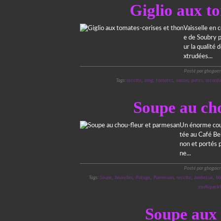
Giglio aux to
Vaisselle en 
e de Soubry p
ur la qualité 
xtrudées...
Posté par gbogaer
Tags:
recette
,
blog
,
tomates
,
saison
,
pates
,
reconfo
Soupe au ch
Un énorme coup
tée au Café Be
non et portés p
ne...
Posté par gbogaer
Tags:
Soupe
,
bruxelles
,
Potage
,
Parmesan
,
recette
,
barbecue
,
bb
multiquick
Soupe aux 