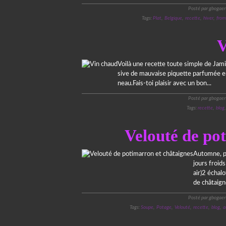
Posté par gbogaer
Tags:
Plat
,
Belgique
,
recette
,
hiver
,
from
V
Voilà une recette toute simple de Jamie
sive de mauvaise piquette parfumée en
neau.Fais-toi plaisir avec un bon...
Posté par gbogaer
Tags:
recette
,
blog
Velouté de po
Automne, po
jours froid
air)2 échal
de châtaigne
Posté par gbogaer
Tags:
Soupe
,
Potage
,
Velouté
,
recette
,
blog
,
a