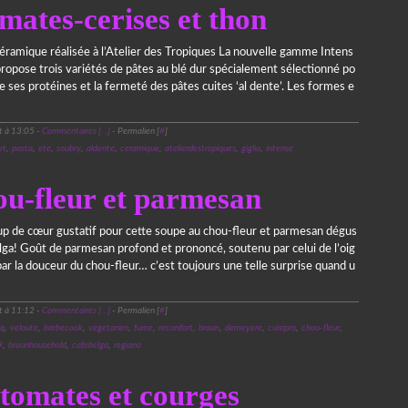
mates-cerises et thon
céramique réalisée à l’Atelier des Tropiques La nouvelle gamme Intens
ropose trois variétés de pâtes au blé dur spécialement sélectionné po
de ses protéines et la fermeté des pâtes cuites ‘al dente’. Les formes e
t à 13:05 -
Commentaires [
…
]
- Permalien [
#
]
rt
,
pasta
,
ete
,
soubry
,
aldente
,
ceramique
,
atelierdestropiques
,
giglio
,
intense
3 juillet 2020
ou-fleur et parmesan
 de cœur gustatif pour cette soupe au chou-fleur et parmesan dégus
lga! Goût de parmesan profond et prononcé, soutenu par celui de l’oig
ar la douceur du chou-fleur… c’est toujours une telle surprise quand u
t à 11:12 -
Commentaires [
…
]
- Permalien [
#
]
q
,
veloute
,
barbecook
,
vegetarien
,
fume
,
reconfort
,
braun
,
demeyere
,
cuisipro
,
chou-fleur
,
9
,
braunhousehold
,
cafebelga
,
regiano
24 mars 2020
tomates et courges