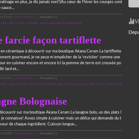
gratinage en plus, je dis jamais non!!)Au cœur de l’hiver les courges sont
 sauce...
t à 13:42 -
Commentaires [
…
]
- Permalien [
#
]
V
,
hiver
,
pate
,
recipe
,
reconfort
,
pasta
,
pastaelforno
,
patesaufour
14 mars 2022
Depu
farcie façon tartiflette
e en céramique à découvrir sur ma boutique Akana Ceram La tartiflette
llement gourmand, je ne peux m’empêcher de la ‘revisiter’ comme une
our en cuisiner encore et encore Ici la pomme de terre est creusée po
lir lard et...
t à 13:54 -
Commentaires [
…
]
- Permalien [
#
]
onfort
,
legrascestlavie
,
reblochon
,
tartiflette
,
aop
,
laitcru
,
ceramique
,
ideerecette
,
recettefacile
13 mars 2022
gne Bolognaise
découvrir sur ma boutique Akana Ceram La lasagne bolo, un des plats l
 je connaisse! Assez simple à cuisiner mais un délice qui demande du t
veur de chaque ingrédient. Cuisson longue...
t à 18:00 -
Commentaires [
…
]
- Permalien [
#
]