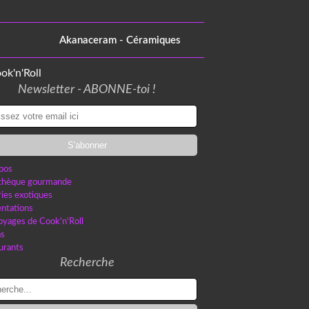
Akanaceram - Céramiques
Newsletter - ABONNE-toi !
pos
othèque gourmande
ries exotiques
ntations
oyages de Cook'n'Roll
as
urants
Recherche