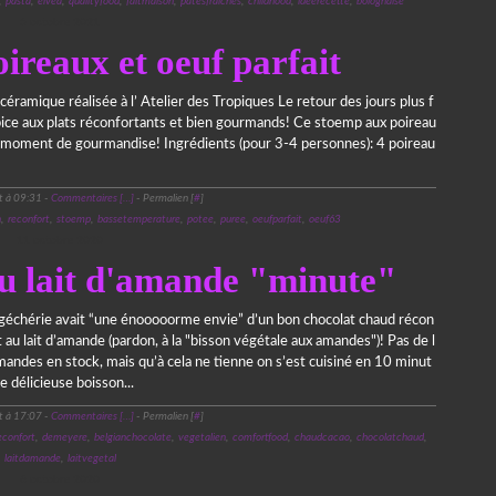
,
pasta
,
elvea
,
qualityfood
,
faitmaison
,
patesfraiches
,
childhood
,
ideerecette
,
bolognaise
5 octobre 2021
ireaux et oeuf parfait
 céramique réalisée à l’ Atelier des Tropiques Le retour des jours plus f
pice aux plats réconfortants et bien gourmands! Ce stoemp aux poireau
r moment de gourmandise! Ingrédients (pour 3-4 personnes): 4 poireau
t à 09:31 -
Commentaires [
…
]
- Permalien [
#
]
n
,
reconfort
,
stoemp
,
bassetemperature
,
potee
,
puree
,
oeufparfait
,
oeuf63
11 octobre 2020
u lait d'amande "minute"
échérie avait “une énooooorme envie” d’un bon chocolat chaud récon
t au lait d’amande (pardon, à la "bisson végétale aux amandes")! Pas de l
amandes en stock, mais qu’à cela ne tienne on s’est cuisiné en 10 minut
e délicieuse boisson...
t à 17:07 -
Commentaires [
…
]
- Permalien [
#
]
econfort
,
demeyere
,
belgianchocolate
,
vegetalien
,
comfortfood
,
chaudcacao
,
chocolatchaud
,
laitdamande
,
laitvegetal
6 octobre 2020