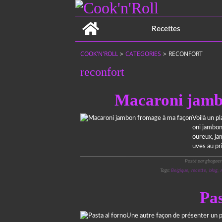
Home
Recettes
COOK'N'ROLL
>
CATEGORIES
>
RECONFORT
reconfort
Macaroni jamb
Voilà un p
oni jambon
oureux, ja
uves au pr
Posté par gbogaer
Tags:
Belgique
,
recette
,
blog
,
Pas
Une autre façon de présenter un p