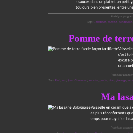
s sauces dans un plat (et un petit 
toujours bien présentes, entre une
Posté par gbogaer
Tags:
Gourmand
,
recette
,
potimarron
Pomme de terre 
Vaissell
c’est te
excuse p
ur accueil
Posté par gbogaer
Tags:
Plat
,
lard
,
four
,
Gourmand
,
recette
,
gratin
,
hiver
,
fromage
,
rec
Ma lasa
Vaisselle en céramique à 
es plus réconfortants que
emps pour magnifier la sa
Posté par gbogaer