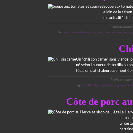
Soupe aux tomates
e loin de la sais
e d’actualité! Tom
Posté par gbogaer
Tags:
Plat
,
Soupe
,
Potage
,
blog
,
bio
,
conserve
,
hiver
,
saison
Chi
Un “chili con carne” sans viande, 
né selon l’humeur de tortilla ou 
tés… un plat chaleureusement épic
Posté par gbogaer
Tags:
recette
,
blog
,
vegetarien
,
vegan
,
reconf
Côte de porc au
Le Herve
ait past
ur certa
certaine.