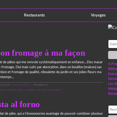
Restaurants
Voyages
18 février 2024
on fromage à ma façon
lat de pâtes qui me renvoie systématiquement en enfance....Des macar
A Pro
-fromage, Oui mais cuits par absorption, dans un bouillon (maison) sav
Bibli
mbon et fromage de qualité, ciboulette du jardin et ses jolies fleurs ma
Epice
intemps...
Ferme
Les V
t à 15:22 -
Commentaires [
…
]
- Permalien [
#
]
Médi
risotto
,
bouillon
,
pates
,
reconfort
,
macaroni
,
comfortfood
Resta
26 février 2023
ta al forno
lat de pâte, qui a l’énooooorme avantage de pouvoir combiner plusieur