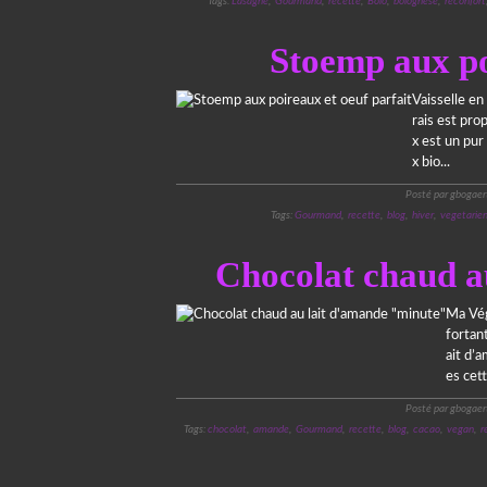
Tags:
Lasagne
,
Gourmand
,
recette
,
Bolo
,
bolognese
,
reconfort
Stoemp aux po
Vaisselle en
rais est pro
x est un pu
x bio...
Posté par gbogaer
Tags:
Gourmand
,
recette
,
blog
,
hiver
,
vegetarie
Chocolat chaud a
Ma Vég
fortan
ait d’
es cett
Posté par gbogaer
Tags:
chocolat
,
amande
,
Gourmand
,
recette
,
blog
,
cacao
,
vegan
,
r