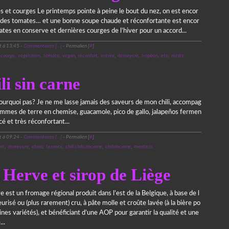
 et courges Le printemps pointe à peine le bout du nez, on est encor
on des tomates… et une bonne soupe chaude et réconfortante est encor
ates en conserve et dernières courges de l’hiver pour un accord...
t à 13:45 -
Commentaires [
…
]
- Permalien [
#
]
,
courge
,
vegetarien
,
tomate
,
vegan
,
reconfort
,
entree
,
demeyere
,
tropbon
,
ete
,
rectte
27 janvier 2019
li sin carne
pourquoi pas? Je ne me lasse jamais des saveurs de mon chili, accompag
pommes de terre en chemise, guacamole, pico de gallo, jalapeños fermen
é et très réconfortant...
t à 09:24 -
Commentaires [
…
]
- Permalien [
#
]
ort
,
demeyere
,
elvea
,
texmex
,
chili chiliconcarne
,
chilisincarne
,
meatless
16 novembre 2018
 Herve et sirop de Liège
 est un fromage régional produit dans l’est de la Belgique, à base de l
eurisé ou (plus rarement) cru, à pâte molle et croûte lavée (à la bière po
ines variétés), et bénéficiant d’une AOP pour garantir la qualité et une
..