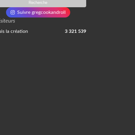
Suivre gregcookandroll
isiteurs
is la création
3 321 539