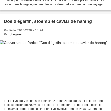
m’avait permis de découvrir les vins de Côte du Rhône - je t’en parlais ici -
retour dans la région, un rien plus au sud-est cette année pour un voyage de
presse à la découverte...
Dos d'églefin, stoemp et caviar de hareng
Publié le 03/10/2020 à 14:24
Par
gbogaert
Le Festival du Vins bat son plein chez Delhaize (jusqu’au 14 octobre, une
belle sélection de 200 vins et bulles en promotion!), et pour cette occasion
on m’avait proposé de cuisiner en ‘live’ avec Jeroen de Pauw. Contraintes