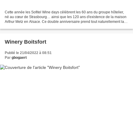
Cette année les Sofitel Wine days célèbrent les 60 ans du groupe hôtelier,
né au cœur de Strasbourg… ainsi que les 120 ans d'existence de la maison
Arthur Metz en Alsace. Ce double anniversaire prend tout naturellement la
forme d'un menu aux saveurs alsaciennes...
Winery Boitsfort
Publié le 21/04/2022 à 08:51
Par
gbogaert