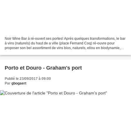
Noir Wine Bar à ré-ouvert ses portes! Après quelques transformations, le bar
à vins (naturels) du haut de a ville (place Fernand Coq) ré-ouvre pour
proposer son bel assortiment de vins bios, naturels, et/ou en biodynamie,
soigneusement sélectionnés par...
Porto et Douro - Graham's port
Publié le 23/09/2017 à 09:00
Par
gbogaert