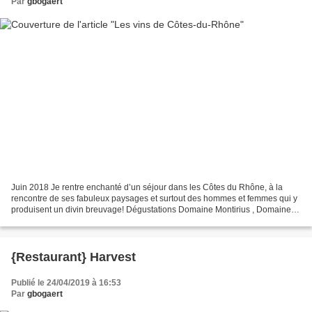
Par
gbogaert
Juin 2018 Je rentre enchanté d’un séjour dans les Côtes du Rhône, à la
rencontre de ses fabuleux paysages et surtout des hommes et femmes qui y
produisent un divin breuvage! Dégustations Domaine Montirius , Domaine
Richaud, et Domaine Grand Romane au...
{Restaurant} Harvest
Publié le 24/04/2019 à 16:53
Par
gbogaert