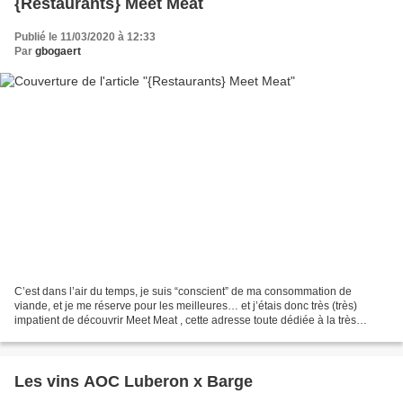
{Restaurants} Meet Meat
Publié le 11/03/2020 à 12:33
Par
gbogaert
C’est dans l’air du temps, je suis “conscient” de ma consommation de
viande, et je me réserve pour les meilleures… et j’étais donc très (très)
impatient de découvrir Meet Meat , cette adresse toute dédiée à la très
bonne viande de boeuf argentin! Après...
Les vins AOC Luberon x Barge