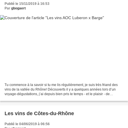
Publié le 15/11/2019 à 16:53
Par
gbogaert
Tu commence à la savoir si tu me lis régulièrement, je suis très friand des
vins de la vallée du Rhône! Découverts il y a quelques années lors d’un
voyage-dégustations, j’ai depuis bien pris le temps - et le plaisir - de
déguster ces vins fruités, sympas,...
Les vins de Côtes-du-Rhône
Publié le 04/06/2019 à 06:56