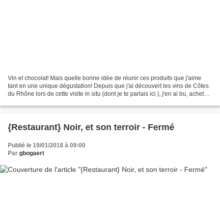
Vin et chocolat! Mais quelle bonne idée de réunir ces produits que j'aime
tant en une unique dégustation! Depuis que j'ai découvert les vins de Côtes
du Rhône lors de cette visite in situ (dont je te parlais ici ), j'en ai bu, acheté,
offert, partagé...
{Restaurant} Noir, et son terroir - Fermé
Publié le 19/01/2018 à 09:00
Par
gbogaert