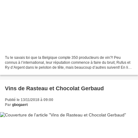
Tu le savais toi que la Belgique compte 350 producteurs de vin?! Peu
connus à l’international, leur réputation commence à faire du bruit, Rufus et
Ry d’Argent dans le peloton de tête, mais beaucoup d’autres suivent! En lien
avec son mot d’ordre Act For...
Vins de Rasteau et Chocolat Gerbaud
Publié le 13/11/2018 à 09:00
Par
gbogaert