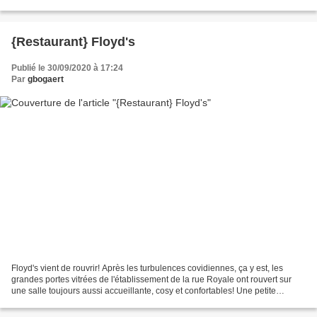
sanitaires obligent, le live...
{Restaurant} Floyd's
Publié le 30/09/2020 à 17:24
Par
gbogaert
Floyd's vient de rouvrir! Après les turbulences covidiennes, ça y est, les
grandes portes vitrées de l'établissement de la rue Royale ont rouvert sur
une salle toujours aussi accueillante, cosy et confortables! Une petite
terrasse de rue vient désormais...