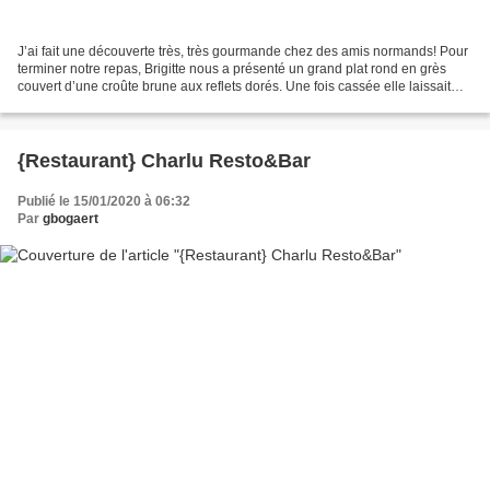
J’ai fait une découverte très, très gourmande chez des amis normands! Pour
terminer notre repas, Brigitte nous a présenté un grand plat rond en grès
couvert d’une croûte brune aux reflets dorés. Une fois cassée elle laissait
apparaître un riz au lait...
{Restaurant} Charlu Resto&Bar
Publié le 15/01/2020 à 06:32
Par
gbogaert