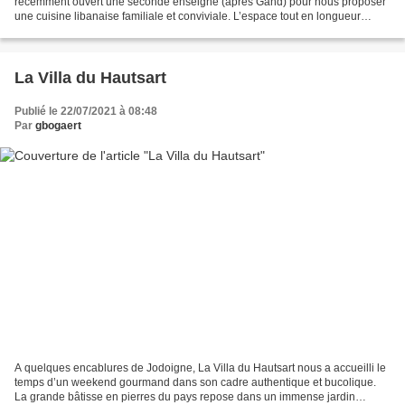
récemment ouvert une seconde enseigne (après Gand) pour nous proposer
une cuisine libanaise familiale et conviviale. L’espace tout en longueur
laisse d’abord entrevoir le travail...
La Villa du Hautsart
Publié le 22/07/2021 à 08:48
Par
gbogaert
A quelques encablures de Jodoigne, La Villa du Hautsart nous a accueilli le
temps d’un weekend gourmand dans son cadre authentique et bucolique.
La grande bâtisse en pierres du pays repose dans un immense jardin