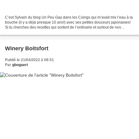
C’est Sylvain du blog Un Peu Gay dans les Coings qui m’avait mis l’eau à la
bouche (il y a déjà presque 10 ans!) avec ses petites douceurs japonaises!
Si tu cherches des recettes qui sortent de l’ordinaire et surtout de nos
frontières, compte sur Sylvain...
Winery Boitsfort
Publié le 21/04/2022 à 08:51
Par
gbogaert