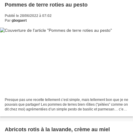
Pommes de terre roties au pesto
Publié le 28/06/2022 à 07:02
Par
gbogaert
Presque pas une recette tellement c’est simple, mais tellement bon que je ne
pouvais que partager! Les pommes de terres bien rôties (“pétées” comme on
dit chez moi) agrémentées d’un simple pesto de basilic et parmesan… c’est
tout! C’est bon! Ingrédients:...
Abricots rotis à la lavande, crème au miel