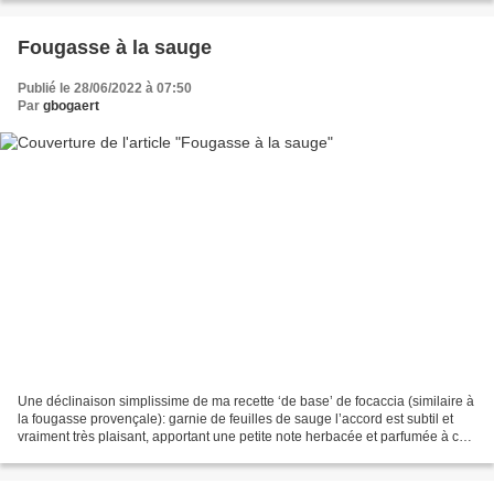
Fougasse à la sauge
Publié le 28/06/2022 à 07:50
Par
gbogaert
Une déclinaison simplissime de ma recette ‘de base’ de focaccia (similaire à
la fougasse provençale): garnie de feuilles de sauge l’accord est subtil et
vraiment très plaisant, apportant une petite note herbacée et parfumée à ce
pain qu’on dégustera du...