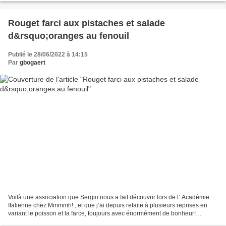
Rouget farci aux pistaches et salade
d&rsquo;oranges au fenouil
Publié le 28/06/2022 à 14:15
Par
gbogaert
Voilà une association que Sergio nous a fait découvrir lors de l’ Académie
Italienne chez Mmmmh! , et que j’ai depuis refaite à plusieurs reprises en
variant le poisson et la farce, toujours avec énormément de bonheur!
L’ensemble est frais, plein de saveurs,...