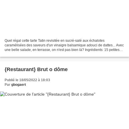
Quel régal cette tarte Tatin revisitée en sucré-salé aux échalotes
caramélisées des saveurs d'un vinaigre balsamique adouci de dattes... Avec
une belle salade, en terrasse, on n'est pas bien là? Ingrédients: 15 petites
échalotes (environ, en fonction...
{Restaurant} Brut o dôme
Publié le 18/05/2022 à 18:03
Par
gbogaert