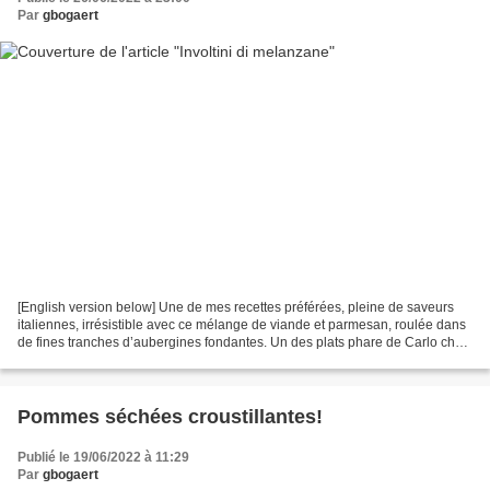
Par
gbogaert
[English version below] Une de mes recettes préférées, pleine de saveurs
italiennes, irrésistible avec ce mélange de viande et parmesan, roulée dans
de fines tranches d’aubergines fondantes. Un des plats phare de Carlo chez
(feu) Mmmmh! que je fais et...
Pommes séchées croustillantes!
Publié le 19/06/2022 à 11:29
Par
gbogaert