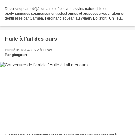
Depuis sept ans déjà, on aime découvrir les vins nature, bio ou
biodynamiques soigneusement sélectionnés et proposés avec chaleur et
gentillesse par Carmen, Ferdinand et Jean au Winery Boitsfort . Un lieu
splendide, dans une belle maison classique aux...
Huile à l'ail des ours
Publié le 18/04/2022 à 11:45
Par
gbogaert