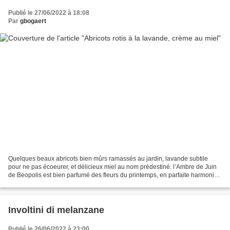
Publié le 27/06/2022 à 18:08
Par
gbogaert
Quelques beaux abricots bien mûrs ramassés au jardin, lavande subtile
pour ne pas écoeurer, et délicieux miel au nom prédestiné: l’Ambre de Juin
de Beopolis est bien parfumé des fleurs du printemps, en parfaite harmonie
avec ces abricots bien dorés :-)...
Involtini di melanzane
Publié le 26/06/2022 à 23:00