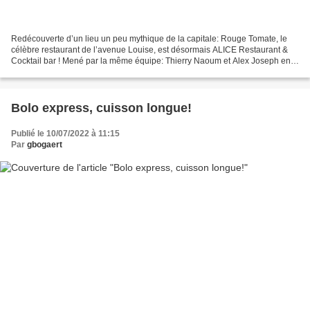
Redécouverte d’un lieu un peu mythique de la capitale: Rouge Tomate, le
célèbre restaurant de l’avenue Louise, est désormais ALICE Restaurant &
Cocktail bar ! Mené par la même équipe: Thierry Naoum et Alex Joseph en
cuisine, le lieu propose une cuisine...
Bolo express, cuisson longue!
Publié le 10/07/2022 à 11:15
Par
gbogaert