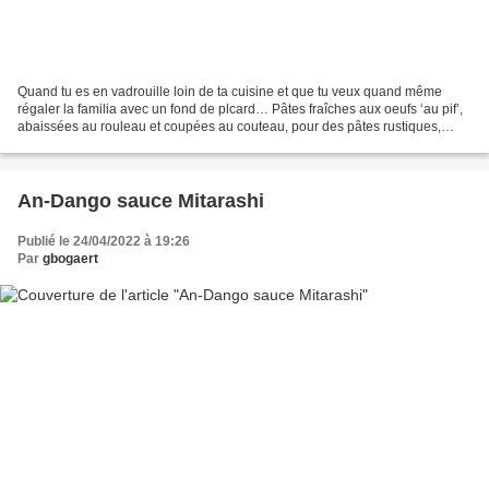
Quand tu es en vadrouille loin de ta cuisine et que tu veux quand même
régaler la familia avec un fond de plcard… Pâtes fraîches aux oeufs ‘au pif’,
abaissées au rouleau et coupées au couteau, pour des pâtes rustiques,
forcément irrégulières, un peu épaisses...
An-Dango sauce Mitarashi
Publié le 24/04/2022 à 19:26
Par
gbogaert