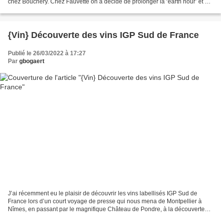
chez Bouchéry. Chez Fauvette on a décidé de prolonger la ‘earth hour’ et de
proposer des soirées gourmandes...
{Vin} Découverte des vins IGP Sud de France
Publié le 26/03/2022 à 17:27
Par
gbogaert
J’ai récemment eu le plaisir de découvrir les vins labellisés IGP Sud de
France lors d’un court voyage de presse qui nous mena de Montpellier à
Nîmes, en passant par le magnifique Château de Pondre, à la découverte
des vigneronnes et vignerons qui proposent...