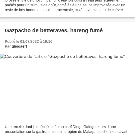
Grosse envie de gnocchi par ici! Cette fois cuits à l’eau puis légèrement
poêlés pour un surplus de goût, et mêlés à une sauce improvisée avec un
reste de très bonne ratatouille provençale, mixée avec un peu de chèvre
frais et d’eau de cuisson…. c’est...
Gazpacho de betteraves, hareng fumé
Publié le 01/07/2022 à 19:10
Par
gbogaert
Une recette dont j’ai pêché l’idée au chef Diego Galegos* lors d’une
présentation sur la gastronomie de la région de Malaga. Le chef nous avait