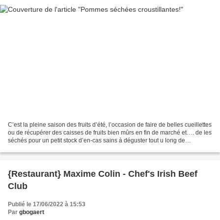
C’est la pleine saison des fruits d’été, l’occasion de faire de belles cueillettes
ou de récupérer des caisses de fruits bien mûrs en fin de marché et…. de les
séchés pour un petit stock d’en-cas sains à déguster tout u long de
l’année!Pour cette recette...
{Restaurant} Maxime Colin - Chef's Irish Beef
Club
Publié le 17/06/2022 à 15:53
Par
gbogaert