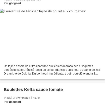
Par
gbogaert
Un tajine ensoleillé et très parfumé aux épices marocaines et légumes
gorgés de soleil, réalisé lors d’un séjour (dans les cuisines) du camp de kite
Dreamkite de Dakhla. Du bonheur! Ingrédients: 1 petit poulet2 oignons3
pommes de terre1 tomate2 petites...
Boulettes Kefta sauce tomate
Publié le 22/03/2022 à 14:11
Par
gbogaert