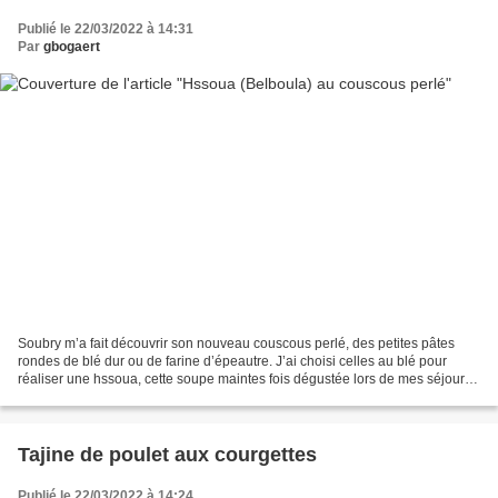
Publié le 22/03/2022 à 14:31
Par
gbogaert
Soubry m’a fait découvrir son nouveau couscous perlé, des petites pâtes
rondes de blé dur ou de farine d’épeautre. J’ai choisi celles au blé pour
réaliser une hssoua, cette soupe maintes fois dégustée lors de mes séjours
kitesurf à Dakhla, en petit déjeuner...
Tajine de poulet aux courgettes
Publié le 22/03/2022 à 14:24