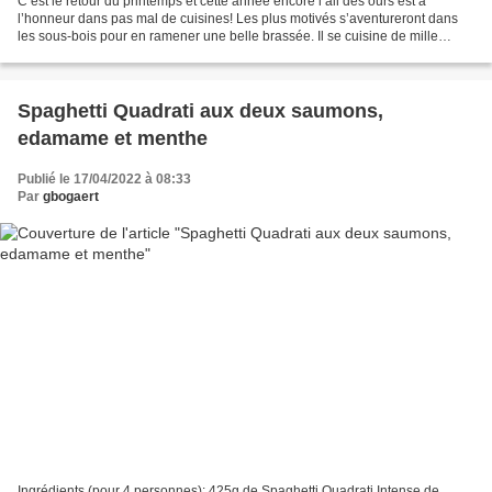
C’est le retour du printemps et cette année encore l’ail des ours est à
l’honneur dans pas mal de cuisines! Les plus motivés s’aventureront dans
les sous-bois pour en ramener une belle brassée. Il se cuisine de mille
façon; cette année c’est un atelier...
Spaghetti Quadrati aux deux saumons,
edamame et menthe
Publié le 17/04/2022 à 08:33
Par
gbogaert
Ingrédients (pour 4 personnes): 425g de Spaghetti Quadrati Intense de