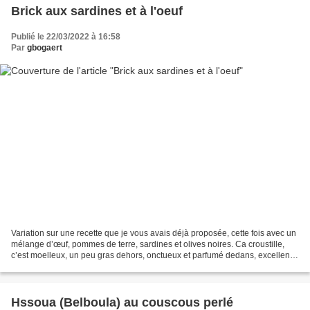
Brick aux sardines et à l'oeuf
Publié le 22/03/2022 à 16:58
Par
gbogaert
Variation sur une recette que je vous avais déjà proposée, cette fois avec un
mélange d’œuf, pommes de terre, sardines et olives noires. Ca croustille,
c’est moelleux, un peu gras dehors, onctueux et parfumé dedans, excellent
avec une belle salade (de...
Hssoua (Belboula) au couscous perlé