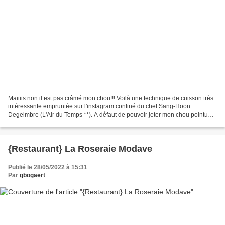
Maiiiis non il est pas crâmé mon chou!!! Voilà une technique de cuisson très
intéressante empruntée sur l'instagram confiné du chef Sang-Hoon
Degeimbre (L'Air du Temps **). A défaut de pouvoir jeter mon chou pointu
dans les braise, je l'ai cuit au four...
{Restaurant} La Roseraie Modave
Publié le 28/05/2022 à 15:31
Par
gbogaert