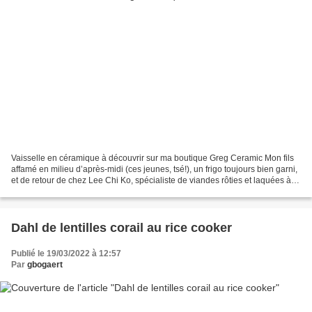
Vaisselle en céramique à découvrir sur ma boutique Greg Ceramic Mon fils
affamé en milieu d’après-midi (ces jeunes, tsé!), un frigo toujours bien garni,
et de retour de chez Lee Chi Ko, spécialiste de viandes rôties et laquées à
Bruxelles (je t’en parle...
Dahl de lentilles corail au rice cooker
Publié le 19/03/2022 à 12:57
Par
gbogaert