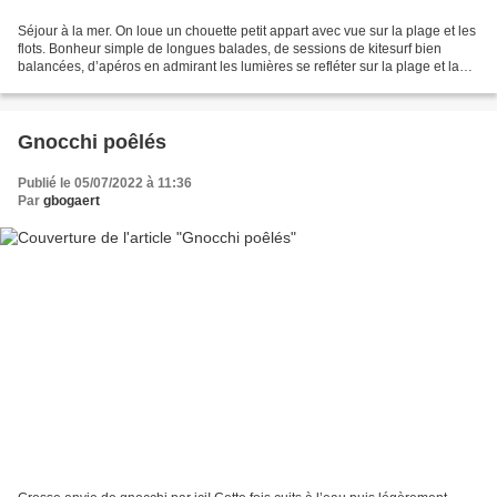
Séjour à la mer. On loue un chouette petit appart avec vue sur la plage et les
flots. Bonheur simple de longues balades, de sessions de kitesurf bien
balancées, d’apéros en admirant les lumières se refléter sur la plage et la
mer. La cuisine est spartiate,...
Gnocchi poêlés
Publié le 05/07/2022 à 11:36
Par
gbogaert