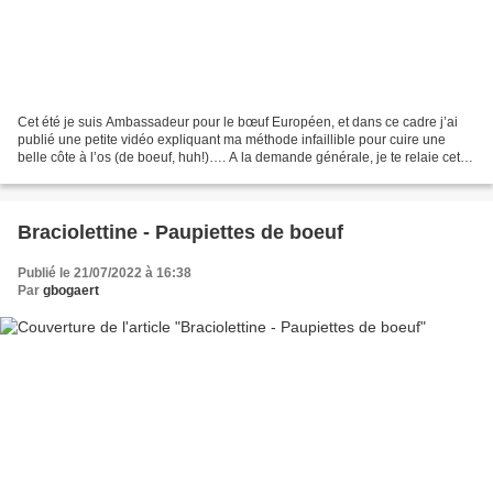
Cet été je suis Ambassadeur pour le bœuf Européen, et dans ce cadre j’ai
publié une petite vidéo expliquant ma méthode infaillible pour cuire une
belle côte à l’os (de boeuf, huh!)…. A la demande générale, je te relaie cette
technique par écrit, tu pourras...
Braciolettine - Paupiettes de boeuf
Publié le 21/07/2022 à 16:38
Par
gbogaert