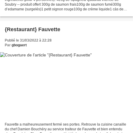
Soubry -- produit offert 300g de saumon frais100g de saumon fumé300g
d’edamame (surgelés)1 petit oignon rouge100g de crème liquide1 càs de
vin blanc5-10 feuilles de mentheSel, poivre,...
{Restaurant} Fauvette
Publié le 31/03/2022 à 22:28
Par
gbogaert
Fauvette a malheureusement fermé ses portes. Retrouve la cuisine canaille
du chef Damien Bouchéry au service traiteur de Fauvette et bien entendu