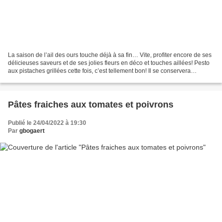
La saison de l’ail des ours touche déjà à sa fin… Vite, profiter encore de ses
délicieuses saveurs et de ses jolies fleurs en déco et touches aillées! Pesto
aux pistaches grillées cette fois, c’est tellement bon! Il se conservera
quelques jours voire...
Pâtes fraiches aux tomates et poivrons
Publié le 24/04/2022 à 19:30
Par
gbogaert