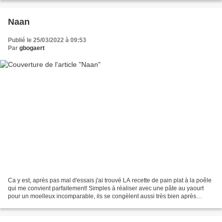
Naan
Publié le 25/03/2022 à 09:53
Par
gbogaert
Ca y est, après pas mal d'essais j'ai trouvé LA recette de pain plat à la poêle
qui me convient parfaitement! Simples à réaliser avec une pâte au yaourt
pour un moelleux incomparable, ils se congèlent aussi très bien après
cuisson, pour en avoir toujours...