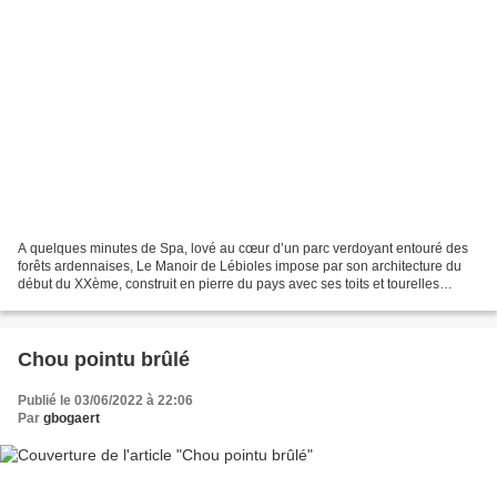
A quelques minutes de Spa, lové au cœur d’un parc verdoyant entouré des
forêts ardennaises, Le Manoir de Lébioles impose par son architecture du
début du XXème, construit en pierre du pays avec ses toits et tourelles
couverts d’ardoises… l’arrivée au...
Chou pointu brûlé
Publié le 03/06/2022 à 22:06
Par
gbogaert