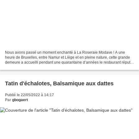
Nous avons passé un moment enchanté à La Roseraie Modave ! A une
heure de Bruxelles, entre Namur et Liège et en pleine nature, cette grande
demeure a accueilli pendant une quarantaine d’années le restaurant réputé
du Chef Vincent Trignon et son épouse,...
Tatin d'échalotes, Balsamique aux dattes
Publié le 22/05/2022 à 14:17
Par
gbogaert