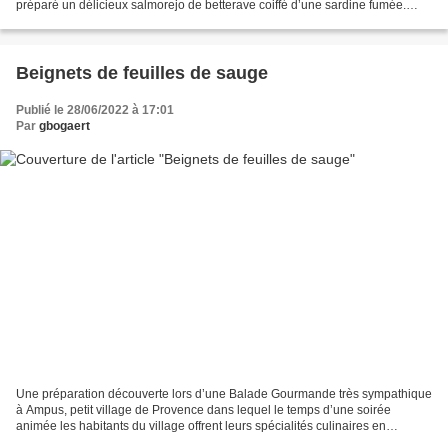
préparé un délicieux salmorejo de betterave coiffé d’une sardine fumée.
Gazpacho de betterave (cuite) pour...
Beignets de feuilles de sauge
Publié le 28/06/2022 à 17:01
Par
gbogaert
Une préparation découverte lors d’une Balade Gourmande très sympathique
à Ampus, petit village de Provence dans lequel le temps d’une soirée
animée les habitants du village offrent leurs spécialités culinaires en
dégustation à des promeneurs enchantés…...